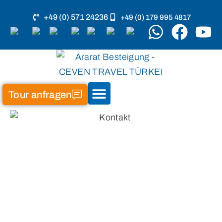
+49 (0) 571 24236
+49 (0) 179 995 4817
Tour anfragen
Land & Leute